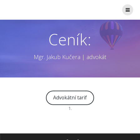
Přeskočit
na
obsah
Ceník:
Mgr. Jakub Kučera | advokát
Advokátní tarif
1.